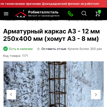
хническим причинам Домодедовский филиал не работает.
⚠ Вн
0
Робметаллсталь
Металл от производителя
Главная
Арматурный каркас
Прямоугольный армату
Арматурный каркас А3 - 12 мм
250х400 мм (хомут А3 - 8 мм)
Есть в наличии
Оставить отзыв
Купили более 300 раз
Код товара: 1171