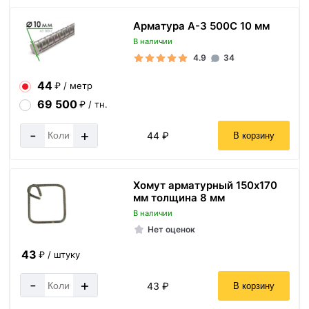
Арматура А-3 500С 10 мм
В наличии
4.9
34
44
₽ / метр
69 500
₽ / тн.
-
+
44 ₽
В корзину
Хомут арматурный 150х170
мм толщина 8 мм
В наличии
Нет оценок
43
₽ / штуку
-
+
43 ₽
В корзину