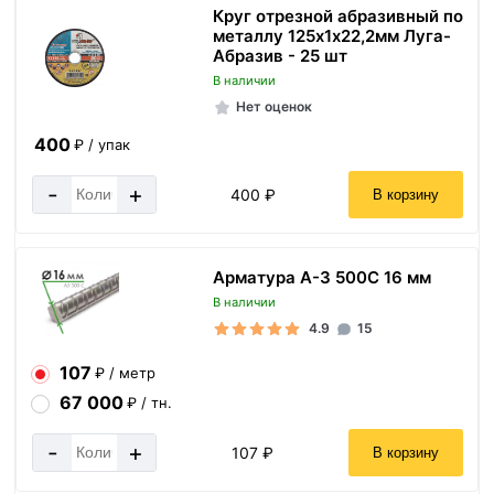
Круг отрезной абразивный по
металлу 125х1х22,2мм Луга-
Абразив - 25 шт
В наличии
Нет оценок
400
₽ / упак
-
+
400 ₽
В корзину
Арматура А-3 500С 16 мм
В наличии
4.9
15
107
₽ / метр
67 000
₽ / тн.
-
+
107 ₽
В корзину