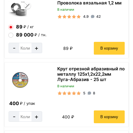
Проволока вязальная 1,2 мм
В наличии
4.9
42
89
₽ / кг
89 000
₽ / тн.
-
+
89 ₽
В корзину
Круг отрезной абразивный по
металлу 125х1,2х22,2мм
Луга-Абразив - 25 шт
В наличии
5
8
400
₽ / упак
-
+
400 ₽
В корзину